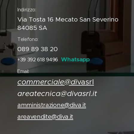
Indirizzo:
Via Tosta 16 Mecato San Severino
84085 SA
Telefono:
089 89 38 20
Whatsapp
39 392 618 9496
+
Email:
commerciale@di
vasrl
areatecnica@divasrl.it
amministrazione@diva.it
areavendite@diva.it